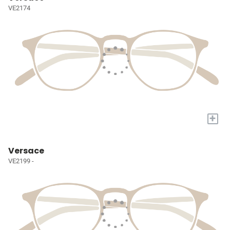
VE2174
+
Versace
VE2199 -