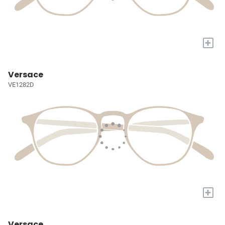
+
Versace
VE1282D
+
Versace