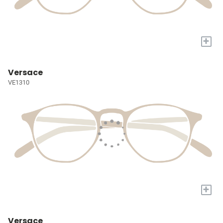
+
Versace
VE1310
+
Versace