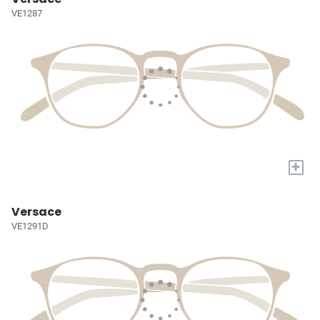
VE1287
+
Versace
VE1291D