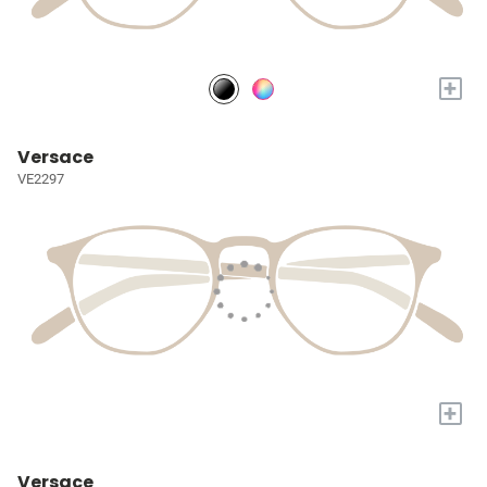
+
Versace
VE2297
+
Versace