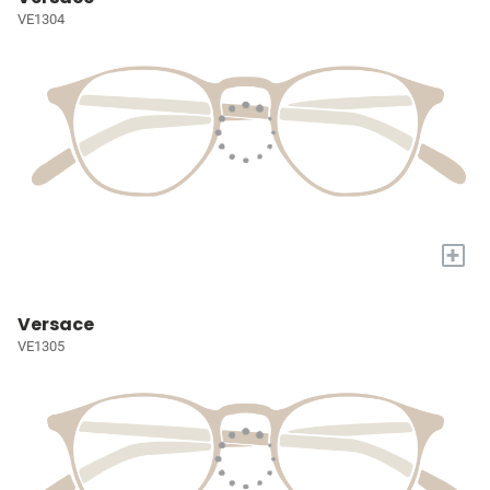
VE1304
+
Versace
VE1305