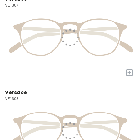
VE1307
+
Versace
VE1308