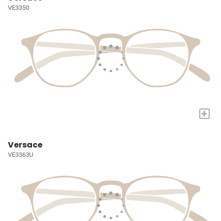
VE3350
+
Versace
VE3363U