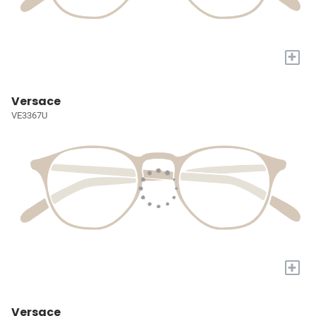
+
Versace
VE3367U
+
Versace