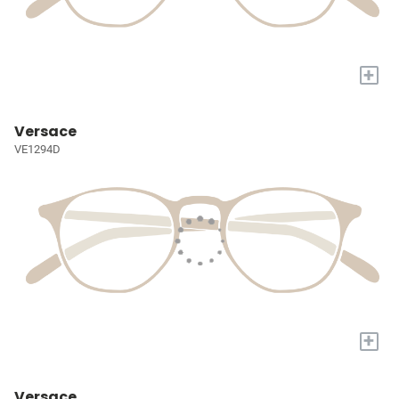
+
Versace
VE1294D
+
Versace