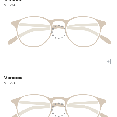
VE1264
+
Versace
VE1274