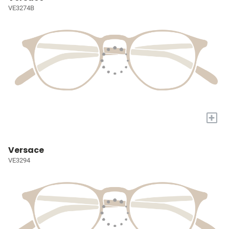
VE3274B
+
Versace
VE3294