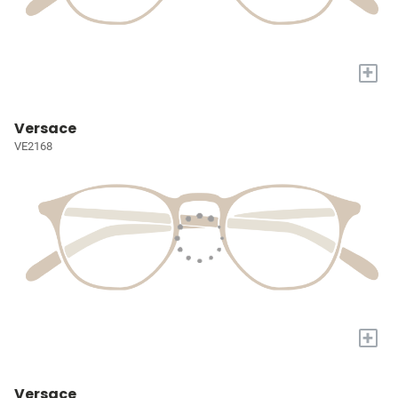
+
Versace
VE2168
+
Versace