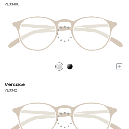
VE3340U
+
Versace
VE3342