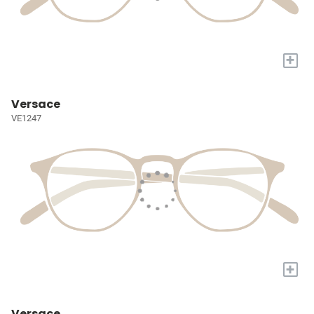
+
Versace
VE1247
+
Versace