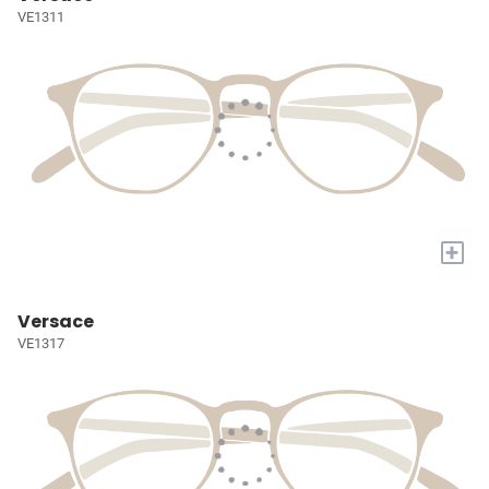
VE1311
+
Versace
VE1317