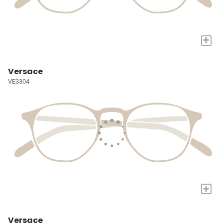
+
Versace
VE3304
+
Versace